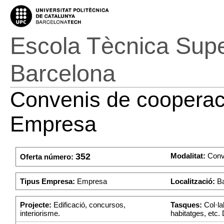
Escola Tècnica Super
Barcelona
Convenis de cooperaci
Empresa
352
Modalitat:
Conv
Oferta número:
Tipus Empresa:
Empresa
Localització:
Ba
Projecte:
Edificació, concursos,
Tasques:
Col·la
interiorisme.
habitatges, etc. 